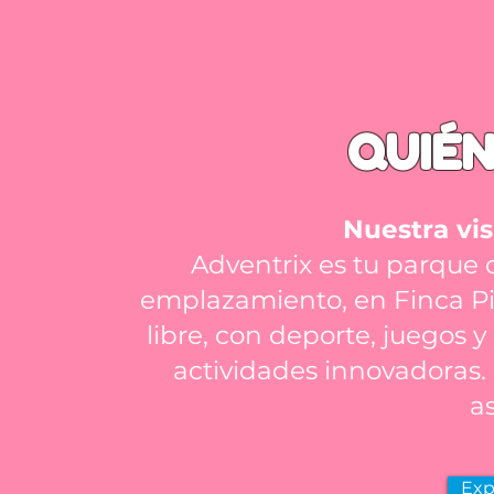
QUIÉ
Nuestra vis
Adventrix es tu parque 
emplazamiento, en Finca Pied
libre, con deporte, juegos y
actividades innovadoras. 
a
Exp