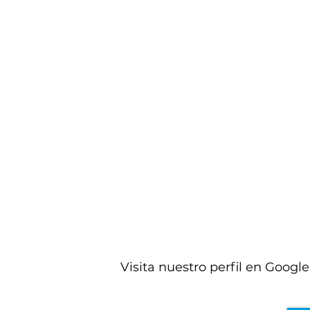
Víctor Cañete
Fuimos de excursión con los alumnos
de 1º, 2º y 3º y lo pasaron genial. Sus
instalaciones, su organización y el trato
recibido fueron perfectos. Volveremos
sin duda. PD: Los profes también nos
animamos con la tirolina y queremos
repetir.
Visita nuestro perfil en Google