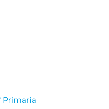
º Primaria