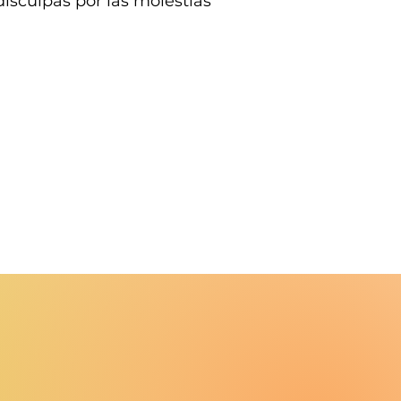
isculpas por las molestias