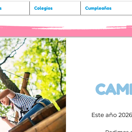
s
Colegios
Cumpleaños
CAM
Este año 202