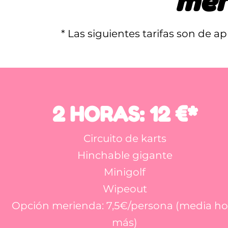
mer
* Las siguientes tarifas son de a
2 HORAS: 12 €*
Circuito de karts
Hinchable gigante
Minigolf
Wipeout
Opción merienda: 7,5€/persona (media ho
más)