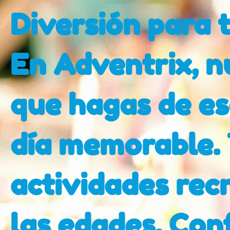
Diversión para 
En Adventrix, n
que hagas de es
día memorable.
actividades rec
las edades. Con