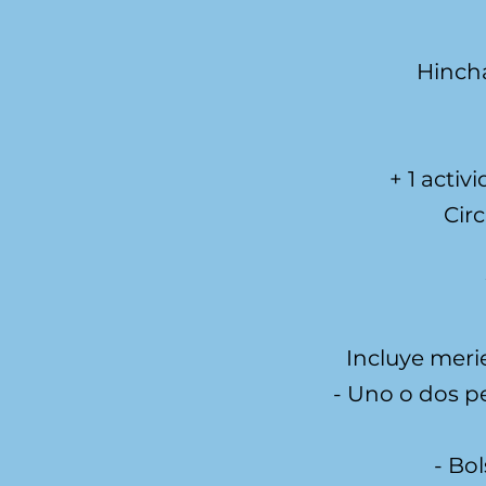
Hincha
+ 1 activ
Circ
Incluye meri
- Uno o dos pe
- Bo