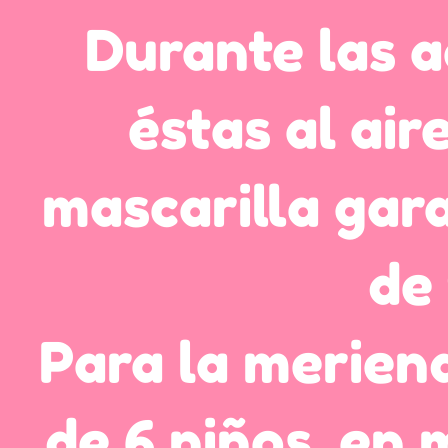
Durante las a
éstas al aire
mascarilla gar
de
Para la merien
de 6 niños, en