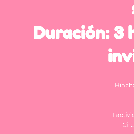
Duración: 3 
inv
Hincha
+ 1 activ
Circ