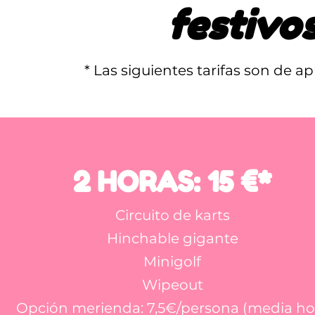
festivo
* Las siguientes tarifas son de a
2 HORAS: 15 €*
Circuito de karts
Hinchable gigante
Minigolf
Wipeout
Opción merienda: 7,5€/persona (media ho