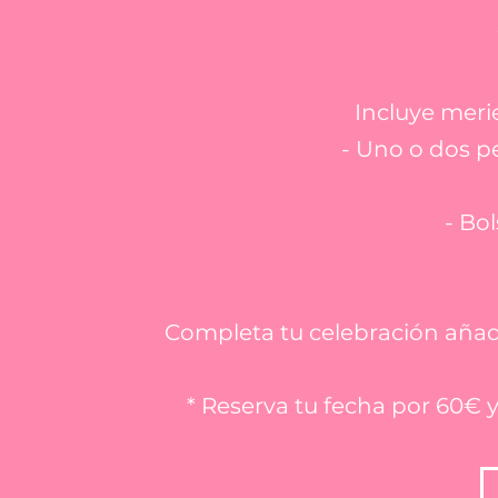
Incluye meri
- Uno o dos pe
- Bo
Completa tu celebración añad
* Reserva tu fecha por 60€ y