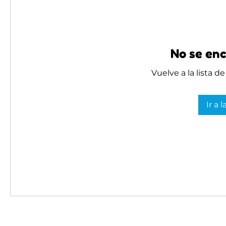
No se enc
Vuelve a la lista d
Ir a 