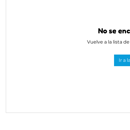
No se enc
Vuelve a la lista d
Ir a 