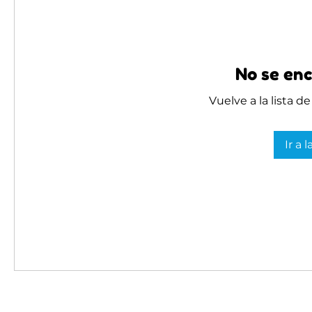
No se enc
Vuelve a la lista d
Ir a 