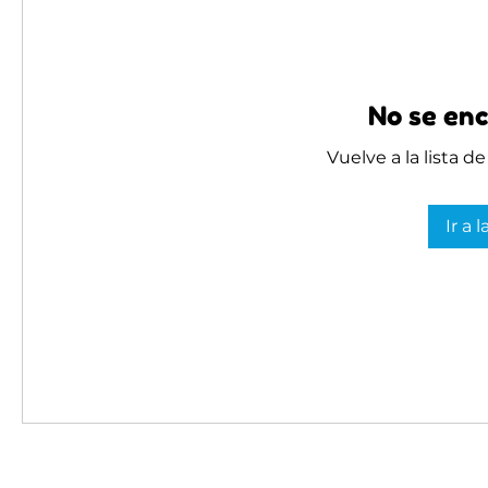
No se enc
Vuelve a la lista d
Ir a 