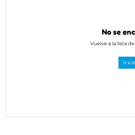
No se enc
Vuelve a la lista d
Ir a 