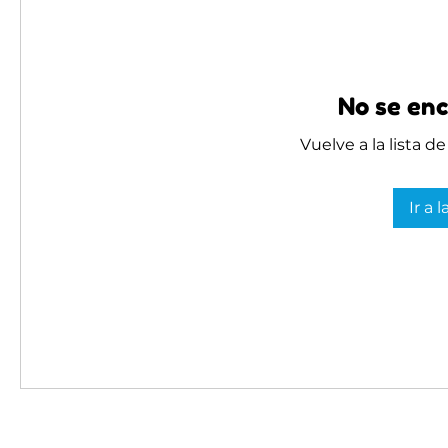
No se enc
Vuelve a la lista d
Ir a 