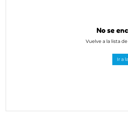
No se enc
Vuelve a la lista d
Ir a 