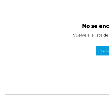
No se enc
Vuelve a la lista d
Ir a 