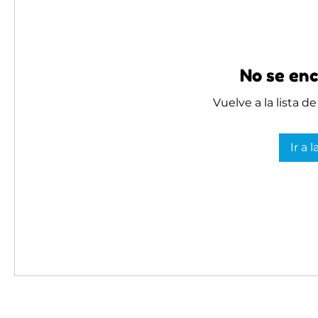
No se enc
Vuelve a la lista d
Ir a 