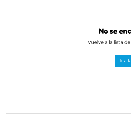
No se enc
Vuelve a la lista d
Ir a 