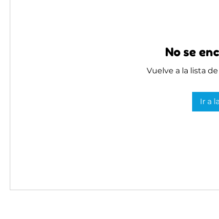
No se enc
Vuelve a la lista d
Ir a 