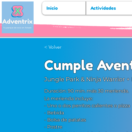
Inicio
Actividades
< Volver
Cumple Aven
​Jungle Park & Ninja Warrior 
Duración: 90 min. más 30 merienda.
La merienda incluye:
- Uno o dos perritos calientes o pizza
- Bebida
- Bolsa de patatas
- Postre