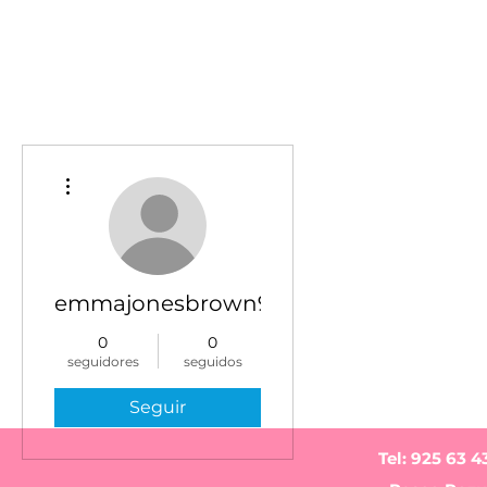
Más acciones
emmajonesbrown91
0
0
seguidores
seguidos
Seguir
Tel: 925 63 4