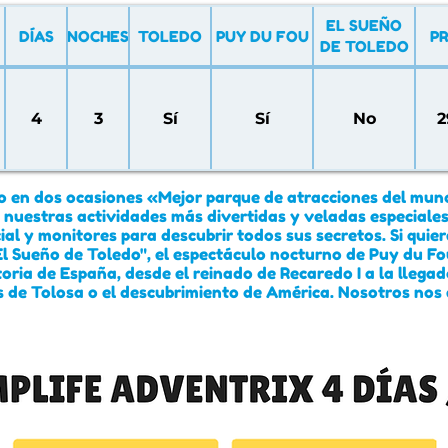
EL SUEÑO
DÍAS
NOCHES
TOLEDO
PUY DU FOU
PR
DE TOLEDO
4
3
Sí
Sí
No
2
ido en dos ocasiones «Mejor parque de atracciones del mu
 nuestras actividades más divertidas y veladas especiales y
cial y monitores para descubrir todos sus secretos. Si quie
l Sueño de Toledo", el espectáculo nocturno de Puy du F
oria de España, desde el reinado de Recaredo I a la llegad
s de Tolosa o el descubrimiento de América. Nosotros nos