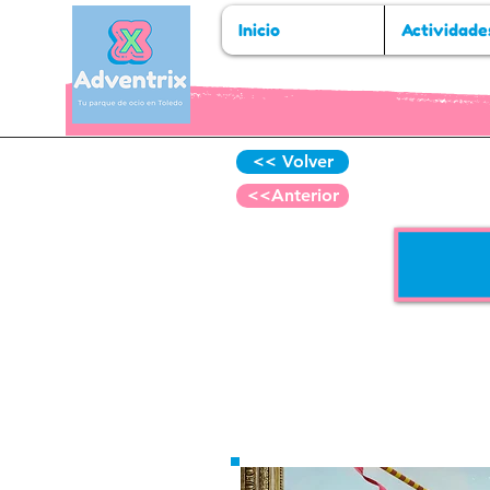
Inicio
Actividade
<< Volver
Referenci
<<Anterior
4 días 
Desde 3º