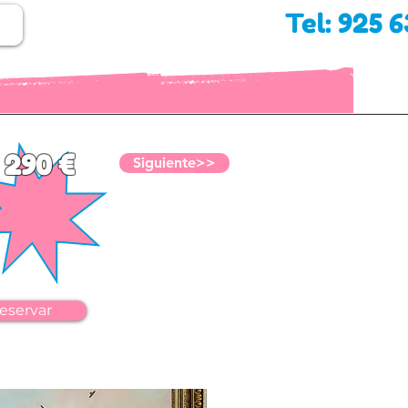
Tel: 925 
290 €
Siguiente>>
eservar