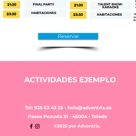
Reservar
ACTIVIDADES EJEMPLO
Tel: 925 63 43 25
-
hola@adventrix.es
Paseo Pozuela 31 - 45004 - Toledo
©2025 por Adventrix.