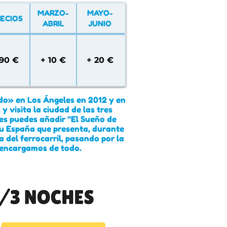
MARZO-
MAYO-
ECIOS
ABRIL
JUNIO
90 €
+ 10 €
+ 20 €
ndo» en Los Ángeles en 2012 y en
 visita la ciudad de las tres
res puedes añadir "El Sueño de
ou España que presenta, durante
a del ferrocarril, pasando por la
 encargamos de todo.