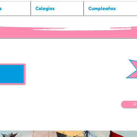
s
Colegios
Cumpleaños
C004PFTO
a:
+ Puy du Fou + Toledo
R
 INF a 2º ESO