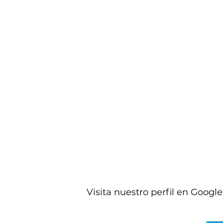
Víctor Cañete
Fuimos de excursión con los alumnos
de 1º, 2º y 3º y lo pasaron genial. Sus
instalaciones, su organización y el trato
recibido fueron perfectos. Volveremos
sin duda. PD: Los profes también nos
animamos con la tirolina y queremos
repetir.
Visita nuestro perfil en Google