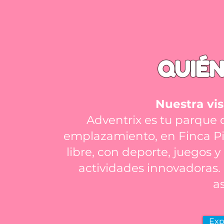
QUIÉ
Nuestra vis
Adventrix es tu parque 
emplazamiento, en Finca Pied
libre, con deporte, juegos y
actividades innovadoras. 
a
Exp