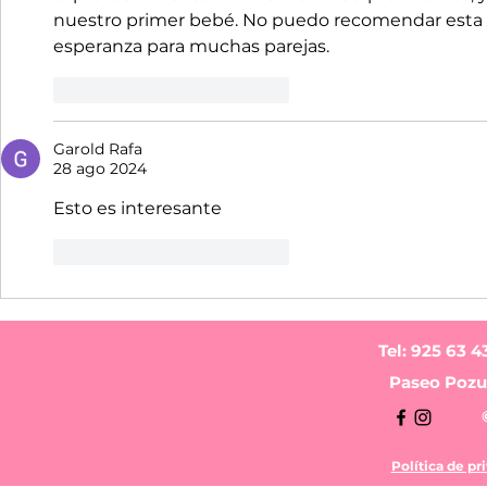
nuestro primer bebé. No puedo recomendar esta clí
esperanza para muchas parejas.
Me gusta
Reaccionar
Garold Rafa
28 ago 2024
Esto es interesante
Me gusta
Reaccionar
Tel: 925 63 4
Paseo Pozue
Política de pr