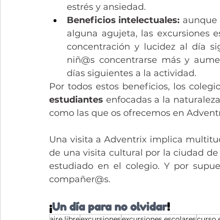
estrés y ansiedad.
Beneficios intelectuales: 
aunque 
alguna agujeta, las excursiones es
concentración y lucidez al día si
niñ@s concentrarse más y aument
días siguientes a la actividad.
Por todos estos beneficios, los colegi
estudiantes 
enfocadas a la naturaleza, 
como las que os ofrecemos en Adventr
Una visita a Adventrix implica multit
de una visita cultural por la ciudad d
estudiado en el colegio. Y por supue
compañer@s.
¡
Un día para no olvidar
! 
aire libre
excursiones
excursiones escolares
curso 