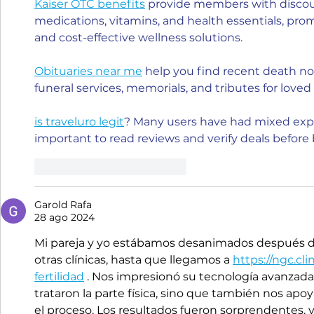
Kaiser OTC benefits
 provide members with discou
medications, vitamins, and health essentials, p
and cost-effective wellness solutions.
Obituaries near me
 help you find recent death no
funeral services, memorials, and tributes for loved
is traveluro legit
? Many users have had mixed exper
important to read reviews and verify deals before
Me gusta
Reaccionar
Garold Rafa
28 ago 2024
Mi pareja y yo estábamos desanimados después de 
otras clínicas, hasta que llegamos a 
https://ngc.cli
fertilidad
 . Nos impresionó su tecnología avanzada 
trataron la parte física, sino que también nos a
el proceso. Los resultados fueron sorprendentes,