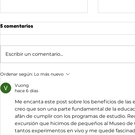
5 comentarios
Escribir un comentario...
🌙 ADVENTRIX DE NOCHE:
🌊 JULIO 
Ordenar según:
Lo más nuevo
LO QUE DESCUBREN LOS
CUANDO E
GRUPOS QUE DUERMEN
DE SER U
Vuong
hace 6 días
AQUÍ
Me encanta este post sobre los beneficios de las 
creo que son una parte fundamental de la educació
afán de cumplir con los programas de estudio. R
excursión que hicimos de pequeños al Museo de Ci
tantos experimentos en vivo y me quedé fascinado.