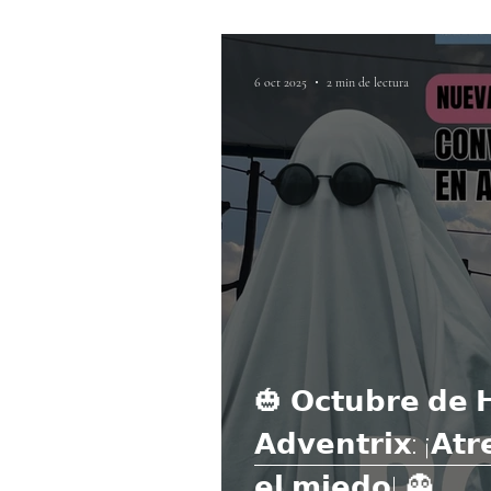
6 oct 2025
2 min de lectura
🎃 𝗢𝗰𝘁𝘂𝗯𝗿𝗲 𝗱𝗲 
𝗔𝗱𝘃𝗲𝗻𝘁𝗿𝗶𝘅: ¡𝗔𝘁𝗿
𝗲𝗹 𝗺𝗶𝗲𝗱𝗼! 👻