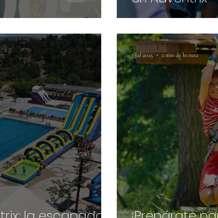
7 jul 2025
2 min de lectura
rix: la escapada
¡Prepárate par