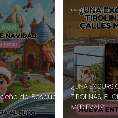
6 nov 2025
3 min de lectura
¿UNA EXCURSIO
videño del Bosque
TIROLINAS, EL 
MEDIEVAL?