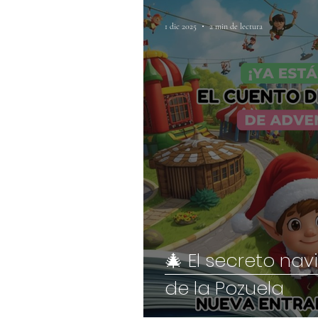
1 dic 2025
2 min de lectura
🎄 El secreto na
de la Pozuela