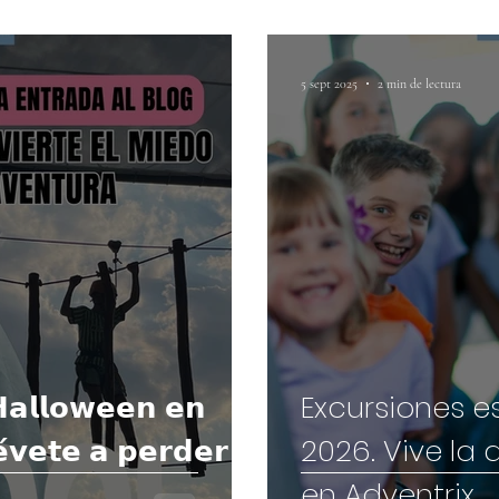
5 sept 2025
2 min de lectura
𝗮𝗹𝗹𝗼𝘄𝗲𝗲𝗻 𝗲𝗻
Excursiones e
𝗲́𝘃𝗲𝘁𝗲 𝗮 𝗽𝗲𝗿𝗱𝗲𝗿
2026. Vive la
en Adventrix