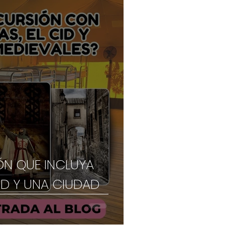
́N QUE INCLUYA
CID Y UNA CIUDAD