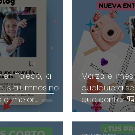
 en Toledo, la
Marzo: el mes
 tus alumnos no
cualquiera se
s el mejor
que contar 🎒
5 ene
1 min de lectura