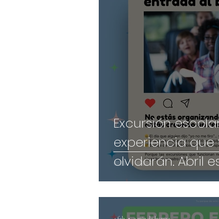
Excursión escolar
experiencia que
olvidarán. Abril e
momento.
4 feb
2 min de lectura