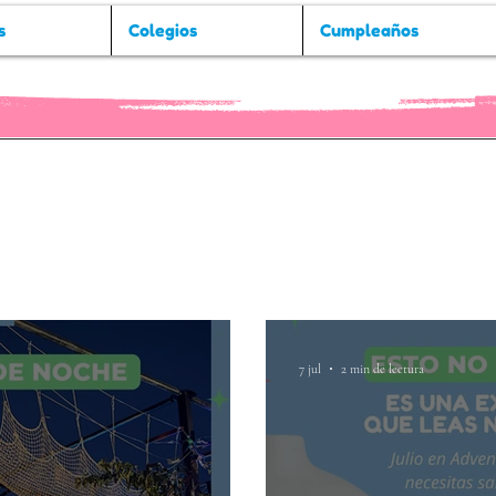
s
Colegios
Cumpleaños
7 jul
2 min de lectura