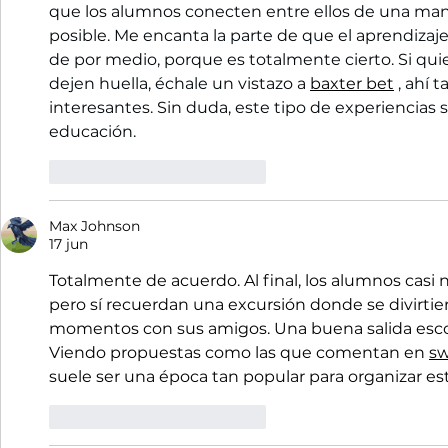
que los alumnos conecten entre ellos de una man
posible. Me encanta la parte de que el aprendizaj
de por medio, porque es totalmente cierto. Si qui
dejen huella, échale un vistazo a 
baxter bet
 , ahí
interesantes. Sin duda, este tipo de experiencias s
educación.
Me gusta
Reaccionar
Max Johnson
17 jun
Totalmente de acuerdo. Al final, los alumnos casi
pero sí recuerdan una excursión donde se divirtie
momentos con sus amigos. Una buena salida escol
Viendo propuestas como las que comentan en 
sw
suele ser una época tan popular para organizar est
Me gusta
Reaccionar