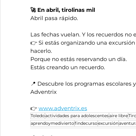
🚀 En abril, tirolinas mil
Abril pasa rápido.
Las fechas vuelan. Y los recuerdos no 
👉 Si estás organizando una excursión
hacerlo.
Porque no estás reservando un día.
Estás creando un recuerdo.
📍 Descubre los programas escolares y
Adventrix
👉 
www.adventrix.es
Toledo
actividades para adolescentes
aire libre
Tir
aprendoymedivierto
findecurso
excursión
aventur