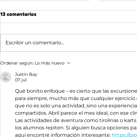
13 comentarios
Escribir un comentario...
🌙 ADVENTRIX DE NOCHE:
🌊 JULIO 
Ordenar según:
Lo más nuevo
LO QUE DESCUBREN LOS
CUANDO E
GRUPOS QUE DUERMEN
DE SER U
Justin Bay
07 jul
AQUÍ
Qué bonito enfoque – es cierto que las excursion
para siempre, mucho más que cualquier ejercicio 
que no es solo una actividad, sino una experienci
compartidos. Abril parece el mes ideal, con ese cl
Las actividades de aventura como tirolinas o kart
los alumnos repiten. Si alguien busca opciones par
aquí encontré información interesante: 
https://pi