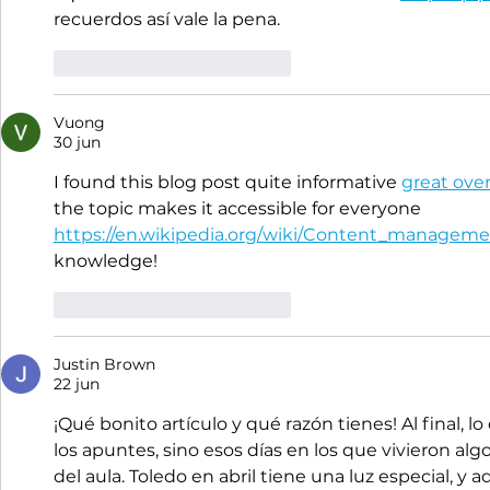
recuerdos así vale la pena. 
Me gusta
Reaccionar
Vuong
30 jun
I found this blog post quite informative 
great ove
the topic makes it accessible for everyone 
https://en.wikipedia.org/wiki/Content_managem
knowledge!
Me gusta
Reaccionar
Justin Brown
22 jun
¡Qué bonito artículo y qué razón tienes! Al final, 
los apuntes, sino esos días en los que vivieron algo 
del aula. Toledo en abril tiene una luz especial, y 