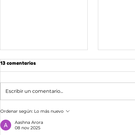
13 comentarios
Escribir un comentario...
🌙 ADVENTRIX DE NOCHE:
🌊 JULIO 
Ordenar según:
Lo más nuevo
LO QUE DESCUBREN LOS
CUANDO E
GRUPOS QUE DUERMEN
DE SER U
Aashna Arora
08 nov 2025
AQUÍ