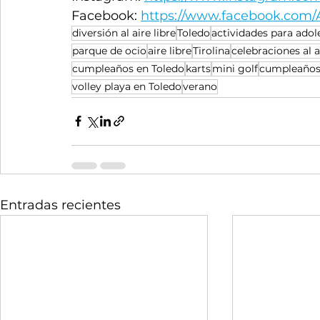
Facebook: 
https://www.facebook.com/
diversión al aire libre
Toledo
actividades para adol
parque de ocio
aire libre
Tirolina
celebraciones al a
cumpleaños en Toledo
karts
mini golf
cumpleaños 
volley playa en Toledo
verano
Entradas recientes