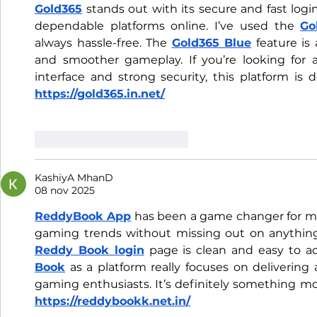
Gold365
 stands out with its secure and fast log
dependable platforms online. I’ve used the 
Go
always hassle-free. The 
Gold365 Blue
 feature is 
and smoother gameplay. If you’re looking for a
interface and strong security, this platform is 
https://gold365.in.net/
Me gusta
Reaccionar
KashiyA MhanD
08 nov 2025
ReddyBook App
 has been a game changer for me. 
Reddy Book login
 page is clean and easy to ac
Book
 as a platform really focuses on delivering
gaming enthusiasts. It’s definitely something m
https://reddybookk.net.in/