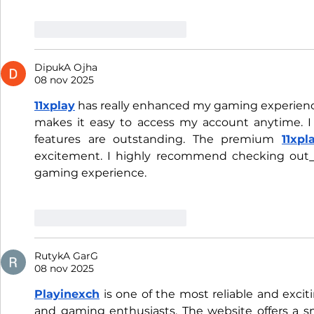
Me gusta
Reaccionar
DipukA Ojha
08 nov 2025
11xplay
 has really enhanced my gaming experien
makes it easy to access my account anytime. I 
features are outstanding. The premium 
11xpl
excitement. I highly recommend checking out
gaming experience.
Me gusta
Reaccionar
RutykA GarG
08 nov 2025
Playinexch
 is one of the most reliable and exciti
and gaming enthusiasts. The website offers a sm