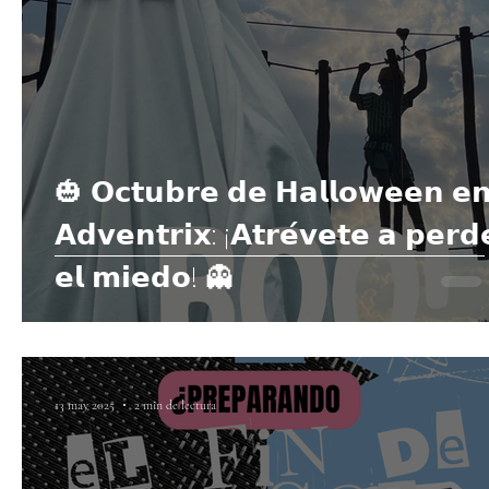
🎃 𝗢𝗰𝘁𝘂𝗯𝗿𝗲 𝗱𝗲 𝗛𝗮𝗹𝗹𝗼𝘄𝗲𝗲𝗻 𝗲
𝗔𝗱𝘃𝗲𝗻𝘁𝗿𝗶𝘅: ¡𝗔𝘁𝗿𝗲́𝘃𝗲𝘁𝗲 𝗮 𝗽𝗲𝗿𝗱
𝗲𝗹 𝗺𝗶𝗲𝗱𝗼! 👻
13 may 2025
2 min de lectura