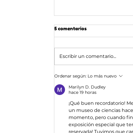
5 comentarios
Escribir un comentario...
🌙 ADVENTRIX DE NOCHE:
Ordenar según:
Lo más nuevo
LO QUE DESCUBREN LOS
GRUPOS QUE DUERMEN
Marilyn D. Dudley
hace 19 horas
AQUÍ
¡Qué buen recordatorio! Me
un museo de ciencias hace
momento, pero cuando fina
exposición especial que 
reservada! Tuvimos que ca