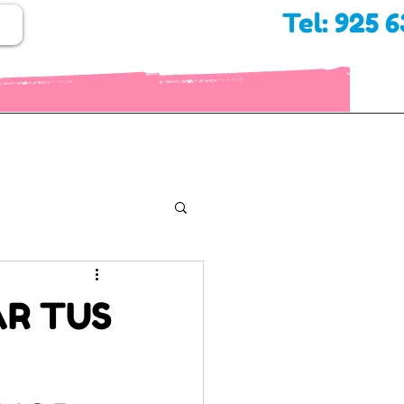
Tel: 925 
AR TUS