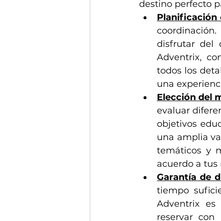
destino perfecto p
Planificación
coordinación.
disfrutar del
Adventrix, co
todos los deta
una experienci
Elección del 
evaluar difere
objetivos educ
una amplia var
temáticos y 
acuerdo a tus
Garantía de d
tiempo sufici
Adventrix es
reservar con 