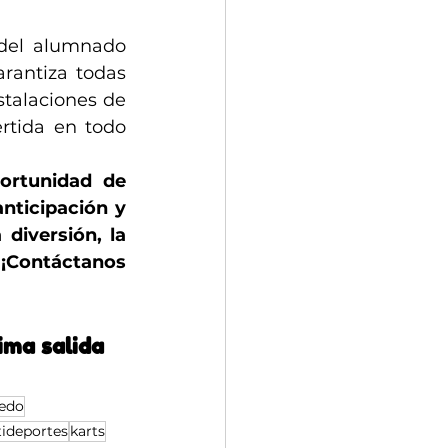
 del alumnado 
rantiza todas 
talaciones de 
rtida en todo 
ortunidad de 
nticipación y 
iversión, la 
¡Contáctanos 
ima salida 
ledo
ideportes
karts