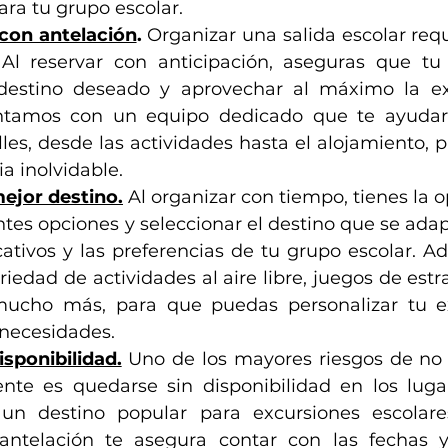
ara tu grupo escolar.
 con antelación
. 
Organizar una salida escolar requ
 Al reservar con anticipación, aseguras que tu
 destino deseado y aprovechar al máximo la exp
ntamos con un equipo dedicado que te ayudará 
lles, desde las actividades hasta el alojamiento, p
a inolvidable.
mejor destino.
Al organizar con tiempo, tienes la 
ntes opciones y seleccionar el destino que se adap
ativos y las preferencias de tu grupo escolar. Adv
iedad de actividades al aire libre, juegos de estrat
mucho más, para que puedas personalizar tu ex
 necesidades.
isponibilidad.
Uno de los mayores riesgos de no p
ente es quedarse sin disponibilidad en los luga
 un destino popular para excursiones escolare
antelación te asegura contar con las fechas y 