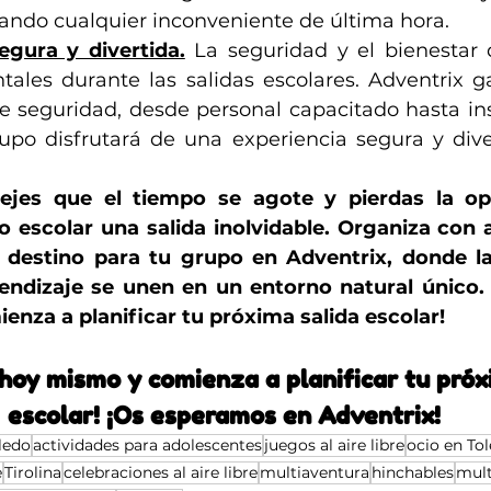
ando cualquier inconveniente de última hora. 
egura y divertida.
La seguridad y el bienestar
ales durante las salidas escolares. Adventrix ga
e seguridad, desde personal capacitado hasta ins
rupo disfrutará de una experiencia segura y dive
ejes que el tiempo se agote y pierdas la op
o escolar una salida inolvidable. Organiza con a
destino para tu grupo en Adventrix, donde la d
endizaje se unen en un entorno natural único. 
nza a planificar tu próxima salida escolar!
hoy mismo y comienza a planificar tu próx
escolar! ¡Os esperamos en Adventrix!
ledo
actividades para adolescentes
juegos al aire libre
ocio en To
e
Tirolina
celebraciones al aire libre
multiaventura
hinchables
mult