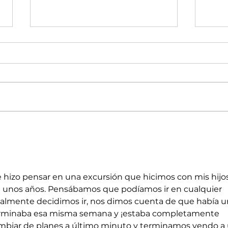
🌊 JULIO EN ADVENTRIX:
MAN
CUANDO EL CALOR DEJA
SUP
DE SER UN PROBLEMA
JUN
A L
EN 
 hizo pensar en una excursión que hicimos con mis hijos
 unos años. Pensábamos que podíamos ir en cualquier 
lmente decidimos ir, nos dimos cuenta de que había u
terminaba esa misma semana y ¡estaba completamente 
mbiar de planes a último minuto y terminamos yendo a 