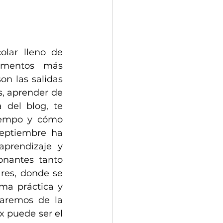
lar lleno de 
omentos más 
n las salidas 
, aprender de 
 del blog, te 
iempo y cómo 
eptiembre ha 
prendizaje y 
nantes tanto 
res, donde se 
ma práctica y 
laremos de la 
 puede ser el 