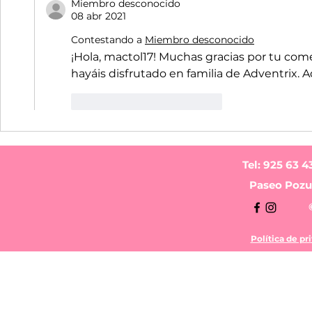
Miembro desconocido
08 abr 2021
Contestando a
Miembro desconocido
¡Hola, mactol17! Muchas gracias por tu com
hayáis disfrutado en familia de Adventrix. 
Me gusta
Reaccionar
Tel: 925 63 4
Paseo Pozue
Política de pr