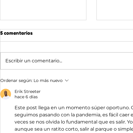
5 comentarios
Escribir un comentario...
🌙 ADVENTRIX DE NOCHE:
🌊 JULIO 
Ordenar según:
Lo más nuevo
LO QUE DESCUBREN LOS
CUANDO E
GRUPOS QUE DUERMEN
DE SER U
Erik Streeter
hace 6 días
AQUÍ
Este post llega en un momento súper oportuno. 
seguimos pasando con la pandemia, es fácil caer en
veces se nos olvida lo fundamental que es salir. 
aunque sea un ratito corto, salir al parque o sim