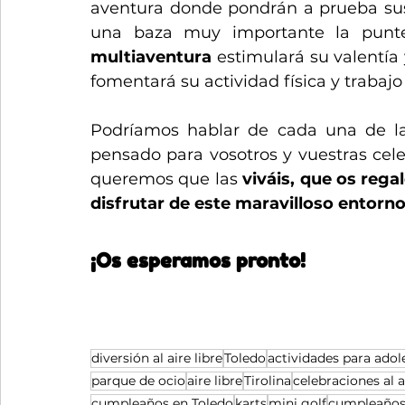
aventura donde pondrán a prueba sus
multiaventura 
estimulará su valentía 
fomentará su actividad física y trabajo
Podríamos hablar de cada una de la
pensado para vosotros y vuestras cel
queremos que las 
viváis, que os regal
disfrutar de este maravilloso entorno
¡Os esperamos pronto! 
diversión al aire libre
Toledo
actividades para adol
parque de ocio
aire libre
Tirolina
celebraciones al a
cumpleaños en Toledo
karts
mini golf
cumpleaños 