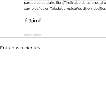
parque de ocio
aire libre
Tirolina
celebraciones al a
cumpleaños en Toledo
cumpleaños divertidos
fie
Entradas recientes