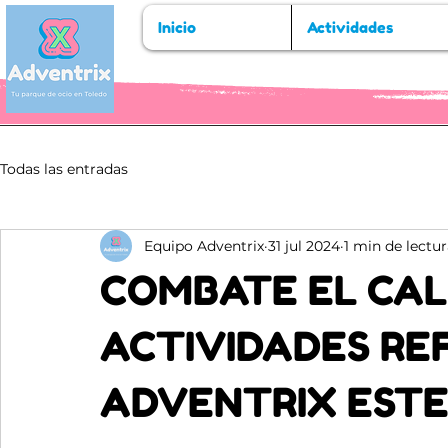
Inicio
Actividades
Todas las entradas
Equipo Adventrix
31 jul 2024
1 min de lectu
COMBATE EL CALO
ACTIVIDADES RE
ADVENTRIX ESTE