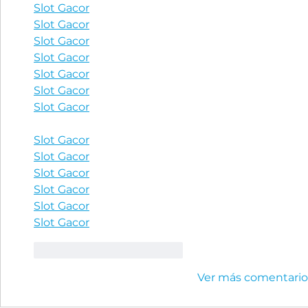
Slot Gacor
Slot Gacor
Slot Gacor
Slot Gacor
Slot Gacor
Slot Gacor
Slot Gacor
Slot Gacor
Slot Gacor
Slot Gacor
Slot Gacor
Slot Gacor
Slot Gacor
Me gusta
Reaccionar
Ver más comentario