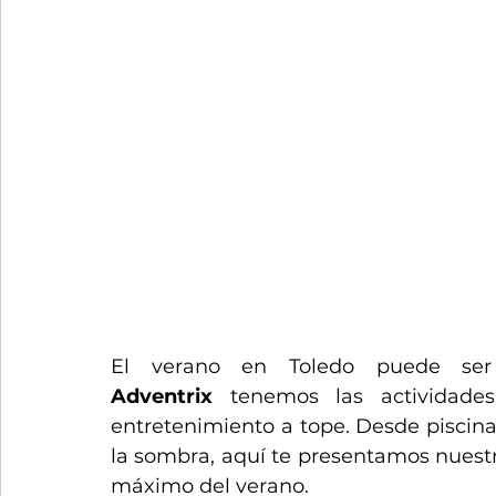
Adventrix
 tenemos 
las actividade
entretenimiento a tope
. 
Desde piscina
la sombra
, aquí te presentamos nuestr
máximo del verano.