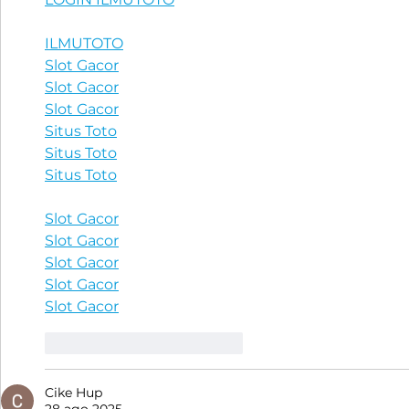
ILMUTOTO
Slot Gacor
Slot Gacor
Slot Gacor
Situs Toto
Situs Toto
Situs Toto
Slot Gacor
Slot Gacor
Slot Gacor
Slot Gacor
Slot Gacor
Me gusta
Reaccionar
Cike Hup