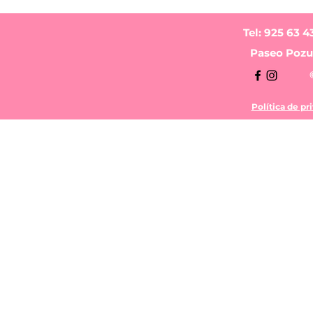
Tel: 925 63 4
Paseo Pozue
Política de pr