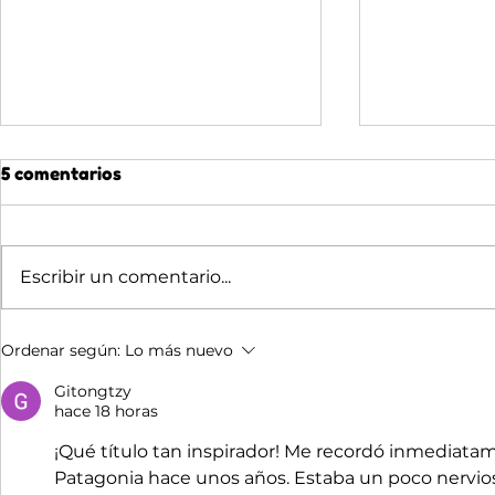
5 comentarios
Escribir un comentario...
🌙 ADVENTRIX DE NOCHE:
🌊 JULIO 
Ordenar según:
Lo más nuevo
LO QUE DESCUBREN LOS
CUANDO E
GRUPOS QUE DUERMEN
DE SER U
Gitongtzy
hace 18 horas
AQUÍ
¡Qué título tan inspirador! Me recordó inmediatame
Patagonia hace unos años. Estaba un poco nervioso 