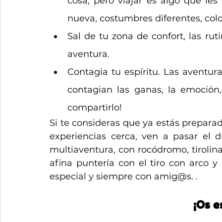
cosa, pero viajar es algo que les
nueva, costumbres diferentes, colo
Sal de tu zona de confort, las rut
aventura.
Contagia tu espíritu. Las aventura
contagian las ganas, la emoción, 
compartirlo!
Si te consideras que ya estás prepara
experiencias cerca, ven a pasar el d
multiaventura, con rocódromo, tirolinas
afina puntería con el tiro con arco
especial y siempre con amig@s. . 
¡Os e